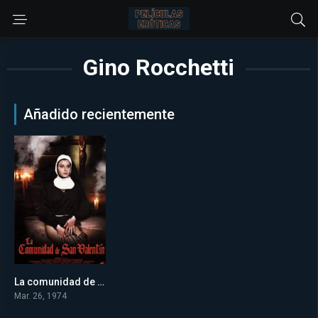
Gino Rocchetti
Añadido recientemente
La comunidad de San Valentín 1974 (VOSE) online
0
Mar. 26, 1974