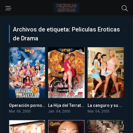
Archivos de etiqueta: Peliculas Eroticas
de Drama
Operación porno xxx (2005) online
La Hija del Terrateniente Siempre Come Caliente XXX (2000) online
La canguro y su amiga se follan a mi padre xxx (2005) online
4
4
0
Mar. 06, 2005
Jan. 04, 2000
Mar. 04, 2005