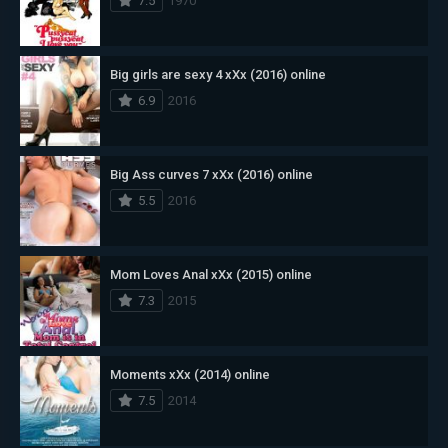
7.5
1970
Big girls are sexy 4 xXx (2016) online
6.9
2016
Big Ass curves 7 xXx (2016) online
5.5
2016
Mom Loves Anal xXx (2015) online
7.3
2015
Moments xXx (2014) online
7.5
2014