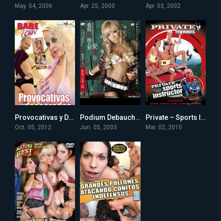
May. 04, 2006
Apr. 25, 2000
Apr. 03, 2002
Provocativas y Descaradas xxx (2012) online
Podium Debauchery xxx (2003) online
Private – Sports Instructor xxx (2010) online
0
3
0
Oct. 05, 2012
Jun. 05, 2003
Mar. 02, 2010