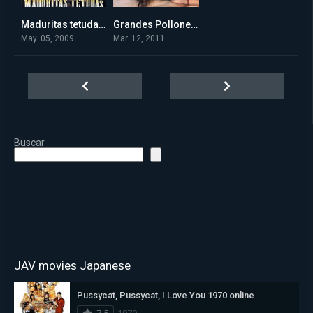
Maduritas tetudas e insaciables xxx (2009) online
Grandes Pollones Atacando Coñitos Indefensos (2011) online
4
0
May. 05, 2009
Mar. 12, 2011
Buscar
JAV movies Japanese
Pussycat, Pussycat, I Love You 1970 online