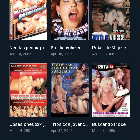
Nenitas pechugonas xxx (2005)
Pon tu leche en mi cara xxx (2008) online
Poker de Mujeres xxx (2006) online
0
0
0
Apr. 04, 2005
Apr. 06, 2008
Apr. 08, 2006
Obsesiones xxx (2006) Online
Tríos con jovencitas salidas xxx (2009)
Buscando inocentes espanolas xxx (2005) online
0
0
0
Mar. 04, 2006
Apr. 04, 2009
Mar. 03, 2005