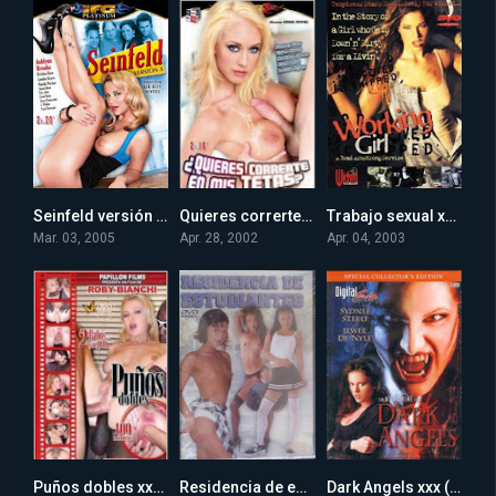
Seinfeld versión X (2005) online
Quieres correrte en mis tetas xxx (2002) online
Trabajo sexual xxx (2003) online
4
4
0
Mar. 03, 2005
Apr. 28, 2002
Apr. 04, 2003
Puños dobles xxx (2006) online
Residencia de estudiantes xxx (2000) online
Dark Angels xxx (2002) online
0
3
0